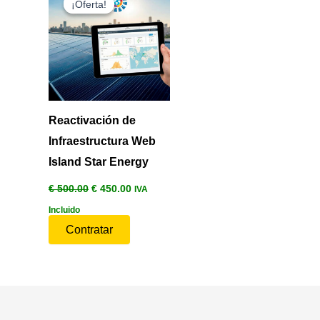
¡Oferta!
¡Oferta!
original
actual
era:
es:
€ 500.00.
€ 450.00.
Reactivación de
Infraestructura Web
Island Star Energy
€
500.00
€
450.00
IVA
Incluido
Contratar