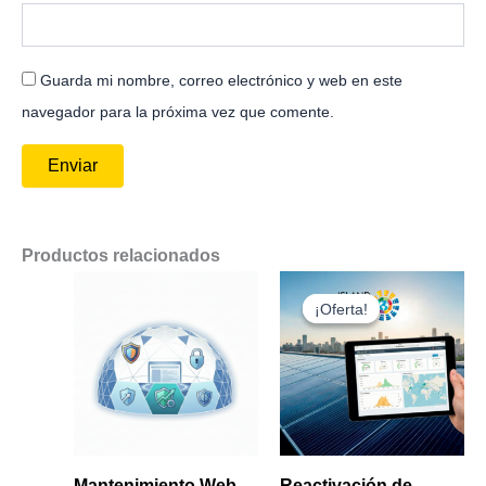
Guarda mi nombre, correo electrónico y web en este
navegador para la próxima vez que comente.
Productos relacionados
El
El
precio
precio
¡Oferta!
¡Oferta!
original
actual
era:
es:
€ 500.00.
€ 450.00.
Mantenimiento Web
Reactivación de