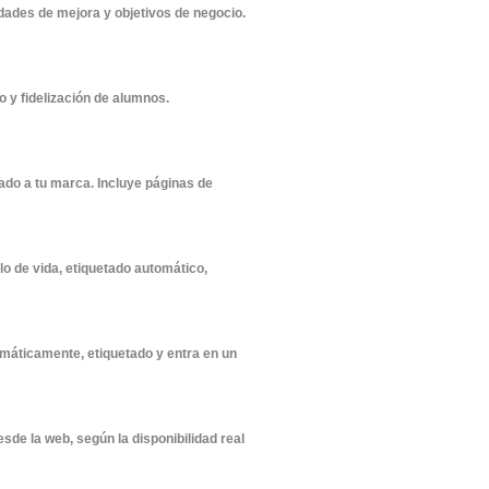
 y fidelización totalmente automatizada.</strong> Con nue
ma digital que tu academia de conducción necesita para c
ecnología.</p>
, puntos de fuga de alumnos, oportunidades de mejora y ob
a.</p>
 captación, matriculación, seguimiento y fidelización de 