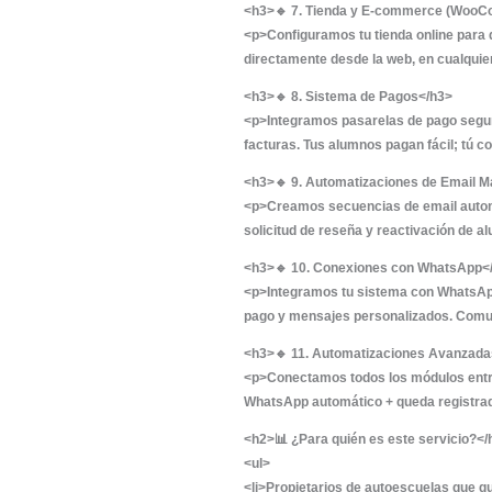
Implementamos la me
<h3>🔹 3. Sitio Web
<p>Creamos o redise
servicios, landing p
<h3>🔹 4. CRM con
<p>Implementamos Fl
segmentación por ti
<h3>🔹 5. Formulari
<p>Formularios de c
flujo de seguimient
<h3>🔹 6. Sistema 
<p>Los alumnos pued
de tus instructores