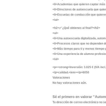
<h3>🔹 7. Tienda 
<p>Configuramos tu 
directamente desde 
<h3>🔹 8. Sistema 
<p>Integramos pasar
facturas. Tus alumno
<h3>🔹 9. Automati
<p>Creamos secuenci
solicitud de reseña 
<h3>🔹 10. Conexi
<p>Integramos tu si
pago y mensajes per
<h3>🔹 11. Automat