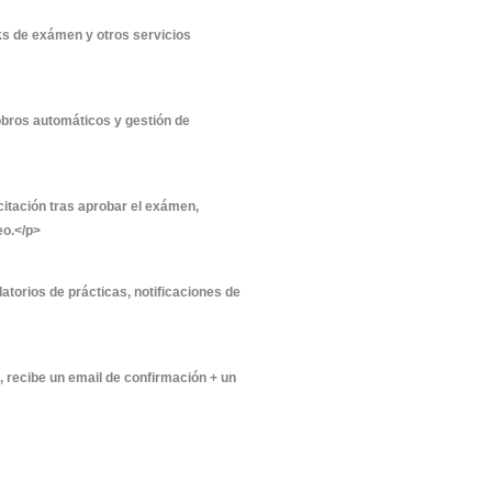
sin depender de ti en cada paso.</p>
ra SEO, con diseño profesional adaptado a tu marca. Incl
e cursos y servicios.</p>
e un solo lugar: seguimiento del ciclo de vida, etiqueta
negocio sin salir de WordPress.</p>
 Cada nuevo lead queda registrado automáticamente, etique
itas de matriculación directamente desde la web, según la
sApp para agendar.</p>