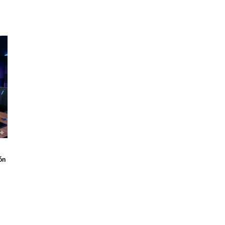
de alumno profesional desde el primer contacto hasta que o
n: 3.025 € (IVA incl.) — Abono inicial: 1.815 €</strong> – 
/p>6050
 aún.
n valorar “Automatización Autoescuela Llave en
eo electrónico no será publicada.
Los campos obligatorios