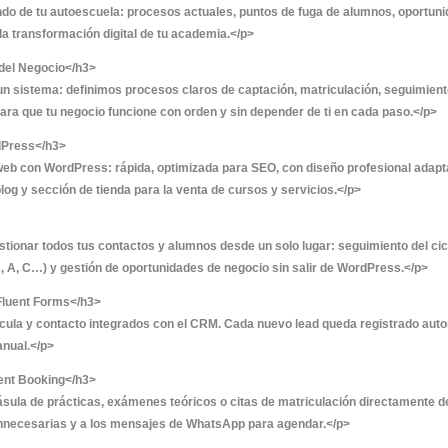
aloraciones (0)
ma tu autoescuela en una máquina de captación, conversión
amos de diseñar, construir e implementar todo el ecosiste
al y escalable — sin que tú tengas que preocuparte por la t
 este servicio?</h2>
Estratégica</h3>
n análisis profundo de tu autoescuela: procesos actuales
a hoja de ruta para la transformación digital de tu academi
a y Sistematización del Negocio</h3>
utoescuela como un sistema: definimos procesos claros de