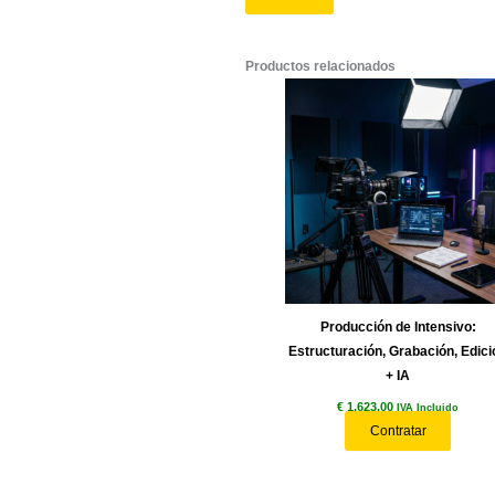
<li>Una experiencia 
</ul>
<p><strong>Inversió
</p>calidad.</em><
Valoraciones
No hay valoraciones
Sé el primero e
Tu dirección de corr
Tu puntuación
*
Tu valoración
*