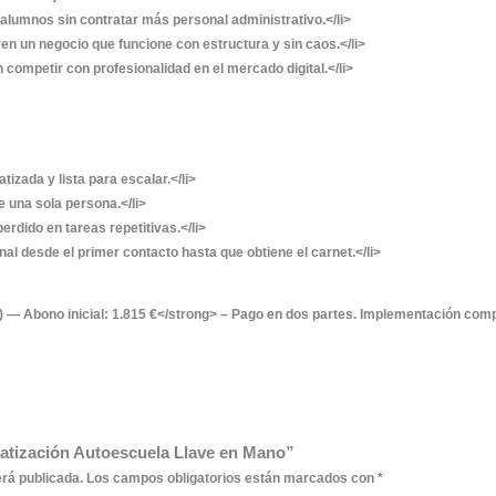
y E-commerce (WooCommerce)</h3>
tienda online para que los alumnos puedan comprar cursos
la web, en cualquier momento del día.</p>
de Pagos</h3>
elas de pago seguras (Stripe, PayPal, transferencia banca
s pagan fácil; tú cobras sin fricciones.</p>
zaciones de Email Marketing</h3>
as de email automáticas para cada etapa del alumno: bienv
y reactivación de alumnos inactivos. Tu comunicación trabaj
ones con WhatsApp</h3>
stema con WhatsApp Business API para el envío automático 
sonalizados. Comunicación instantánea y profesional en e
izaciones Avanzadas y Conexiones entre Sistemas</h3>