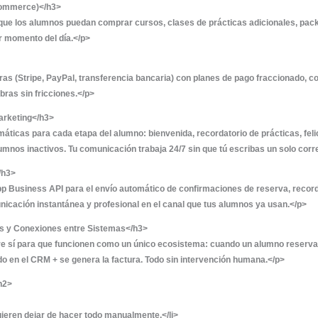
todología ALMA para que tu negocio funcione con orden y 
 Profesional en WordPress</h3>
ñamos tu página web con WordPress: rápida, optimizada pa
ages de captación, blog y sección de tienda para la venta d
 FluentCRM</h3>
uentCRM para gestionar todos tus contactos y alumnos desd
po de alumno (B, A2, A, C…) y gestión de oportunidades de 
os Inteligentes con Fluent Forms</h3>
aptación, pre-matrícula y contacto integrados con el CRM.
o sin intervención manual.</p>
de Reservas con Fluent Booking</h3>
en reservar su clásula de prácticas, exámenes teóricos o c
. Fin a las llamadas innecesarias y a los mensajes de What