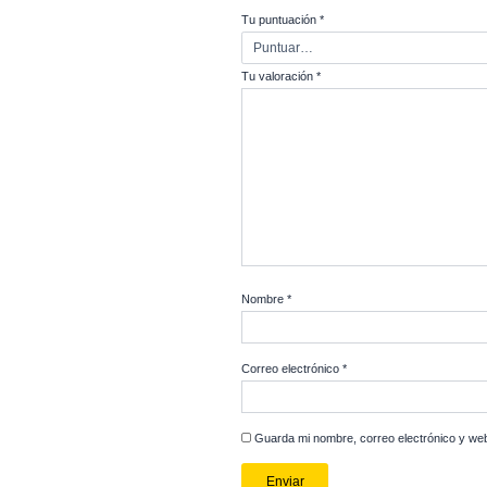
<p>Conectamos todo
WhatsApp automático
<h2>📊 ¿Para quién 
<ul>
<li>Propietarios de
<li>Academias que q
<li>Directores de a
<li>Escuelas de con
</ul>
<h2>✅ ¿Qué obtienes
<ul>
<li>Una autoescuela 
<li>Procesos claros
<li>Más tiempo para 