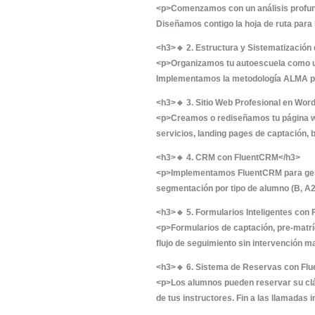
Descripción
V
<p><strong>Transfor
en mano, nos encarg
ordenada, profesion
<h2>🎯 ¿Qué incluye
<h3>🔹 1. Asesoría 
<p>Comenzamos con u
Diseñamos contigo l
<h3>🔹 2. Estructur
<p>Organizamos tu a