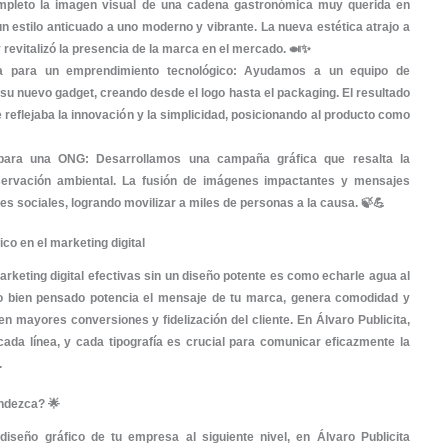
mos compartir con ustedes algunos de nuestros logros m
nos inspiran a seguir creando soluciones impactantes y per
ompromiso con la excelencia en diseño
o digital de hoy, el diseño gráfico es clave para captar la 
 llevamos años apostando por la innovación y la cali
amos. Creemos que cada diseño es una oportunidad de mos
uipo de diseñadores se esfuerza en fusionar creatividad con
destacados en nuestro portafolio 💼
 de nuestra trayectoria, hemos tenido la fortuna de colabo
 consolidando un
portafolio
lleno de proyectos sensacional
econocimiento:
iseño de identidad visual para una cadena de res