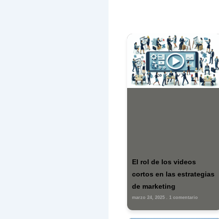
Dej
Tu di
marc
Escri
aquí...