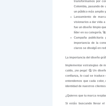
Hoy quere
orgullo y 
Nuestro c
En el mund
Publicita
,
desarroll
nuestro eq
Proyectos 
A lo largo
globales,
especial r
Red