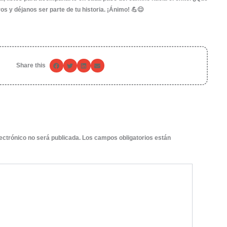
 que cada color, cada línea, y cada tipografía es crucia
de nuestros clientes.
que tu marca resplandezca? 🌟
buscando llevar el diseño gráfico de tu empresa al sigu
stos para ayudarte. Nuestra dedicación al detalle y la pasi
 personalizadas que reflejan lo que realmente eres. No pie
onquistar nuevos mercados. Dale un vistazo a nuest
ara llevar a cabo esa transformación que tanto buscas.
xito con Álvaro Publicita
da de que el diseño gráfico es un elemento fundament
digital. En
Álvaro Publicita
, vacilamos de la capacidad que
genes que realmente hablan por sí solas. No somos solo
 compañeros de viaje que ayudan a las marcas a brillar con 