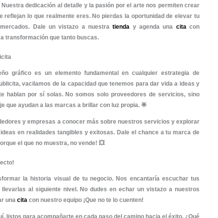
nsformamos por completo la imagen visual de una caden
mbia, pasando de un estilo anticuado a uno moderno y vibr
úblico más amplio y revitalizó la presencia de la marca en
zamiento de marca para un emprendimiento tecnológi
onarios a dar vida a su nuevo gadget, creando desde el logo
un diseño limpio que reflejaba la innovación y la simplicid
r en su categoría. 🚀
paña publicitaria para una ONG
: Desarrollamos una c
ortancia de la conservación ambiental. La fusión de i
os se divulgó en redes sociales, logrando movilizar a miles
ncia del diseño gráfico en el marketing digital
r estrategias de marketing digital efectivas sin un diseño
o pega! 🤔 Un diseño bien pensado potencia el mensaje 
 lo cual se traduce en mayores conversiones y fidelización