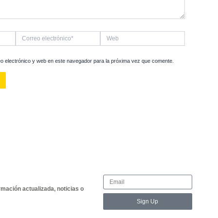
 a todos los emprendedores y empresas a conocer más sobr
os convertir sus ideas en realidades tangibles y exitosa
l top del mercado, ¡porque el que no muestra, no vende! 💥
 de tu próximo proyecto!
hoy mismo a transformar la historia visual de tu negoc
abajar contigo para llevarlas al siguiente nivel. No dude
anteriores
y agendar una
cita
con nuestro equipo ¡Que no t
nces, seguimos aquí, listos para acompañarte en cada paso
ontacta con nosotros y déjanos ser parte de tu historia. ¡