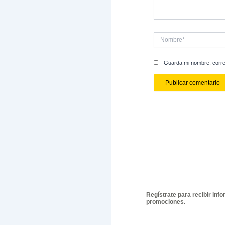
Invitamos
cómo podem
estar en e
¡Hablemos
Comienza 
ideas y tr
proyectos 
Hasta ento
esperas? C