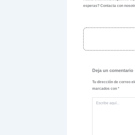
entendemos
identidad 
¿Quieres 
Si estás 
estamos li
soluciones
marca y c
nosotros p
Únete al é
No hay du
marketing 
crear imá
auténticos