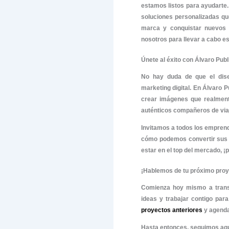
tra
Colo
un p
Lan
visi
fue 
líde
Cam
imp
clar
La importa
Implementa
caldo, ¡n
confianza,