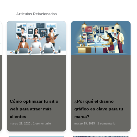
Share this
a un comentario
rección de correo electrónico no será publicada.
Los campos
ados con
*
be