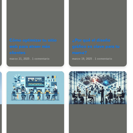
be
e*
Correo
We
electrónico*
arda mi nombre, correo electrónico y web en este navegador para l