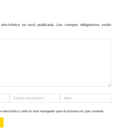
: el motor de la creatividad
, pero no menos importante, para que florezca la creativid
ué sueños quieres alcanzar? La motivación puede surgir
 externa, como resolver un problema desesperante.
vidas están llenas de retos: desde problemas personal
es. Al motivarte y tomar acción para resolverlos creat
sino que también pones a prueba, y desarrollas, tus habili
 que en Álvaro Publicita estamos comprometidos en ayudar
a través de diferentes servicios, desde el
diseño web
has
ara recibir asesoramiento personalizado. 📅
sión
idad es un arma poderosa a la que todos podemos acceder.