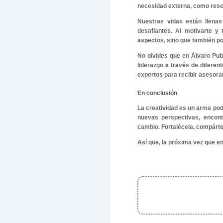
lo que so
potencial 
🧠
C
mejo
🎨
E
Apr
🌍
R
bril
Las habili
La creativ
adaptabil
comunicas
receptivo 
No solo s
conversac