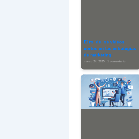
Escri
aquí...
Nombr
Gu