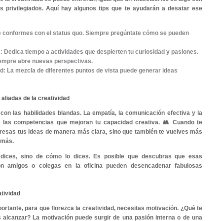
o por qué algunas personas logran soluciones ingeniosas 
se atascan? Aquí tienes una pista. Es todo gracias al poder 
s tan importante la creatividad?
creatividad no solo tiene que ver con pintar cuadros o esc
 impulsa la innovación y la solución de problemas. 💡 
nde lo único constante es el cambio. Las empresas 
 reinventarse para seguir siendo competitivas. Y adivina
diaria.
n ejemplo sencillo. Digamos que cada mañana te cues
o. La creatividad podría llevarte a inventar una rutina mat
favoritas, un delicioso café ☕ y un poco de ejercicio lig
vantándote con una sonrisa, listo para afrontar el día con tod
rollar la creatividad
paso es entender que la creatividad se puede entrenar, igu