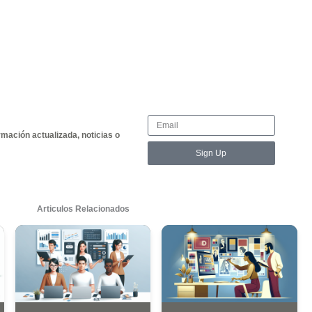
rspectivas, encontrar soluciones innovadoras y adapt
rtalécela, compártela y úsala para mejorar tu vida y la de 
a próxima vez que enfrentes un desafío, recuerda: ¡piensa fu
Share this
a un comentario
irección de correo electrónico no será publicada.
Los 
ados con
*