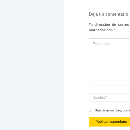
epifanías.
Motivación
Por último
mueve? ¿Q
necesidad
Nuestras 
desafiant
aspectos, 
No olvides
liderazgo 
expertos p
En conclu
La creativ