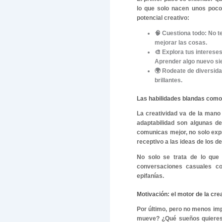
preguntad
que otras 
¿Por qué e
Bueno, la 
motor que
mundo do
maneras de
en tu vida 
Tomemos u
cambiar es
canciones 
estarás le
Cómo desar
El primer 