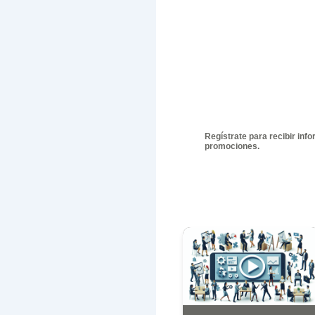
nuevas pe
cambio. Fo
Así que, l
Dej
Tu d
marc