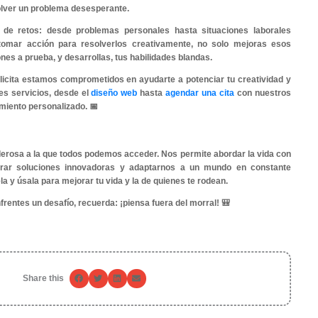
lo nacen unos pocos privilegiados. Aquí hay algunos tip
creativo:
uestiona todo:
No te conformes con el status quo. Siempr
rar las cosas.
xplora tus intereses:
Dedica tiempo a actividades que despi
ender algo nuevo siempre abre nuevas perspectivas.
odeate de diversidad:
La mezcla de diferentes puntos de vi
lantes.
dades blandas como aliadas de la creatividad
idad va de la mano con las habilidades blandas. La empatí
idad son algunas de las competencias que mejoran tu ca
 mejor, no solo expresas tus ideas de manera más clara, 
a las ideas de los demás.
e trata de lo que dices, sino de cómo lo dices. Es p
iones casuales con amigos o colegas en la oficina 