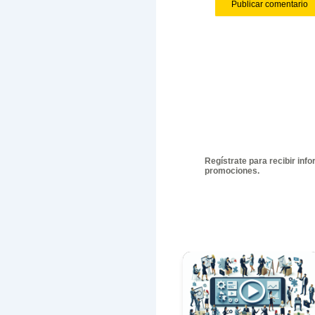
En Álvaro 
historia c
Dej