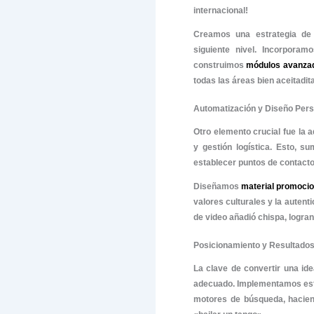
internacio
cómo un n
muchachos,
El Punto d
Empezamos
Colombia.
Siempre d
todo el po
global.
Estrategia
Nuestro pr
Identifica
colombian