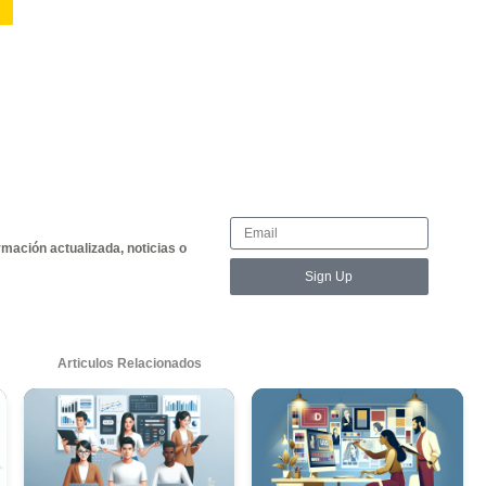
Publicita, nunca dejamos de perseguir el siguiente gran de
on ustedes! 🚀
Etiquetas:
Casos de Éxito, Marketing, Neg
Share this
a un comentario