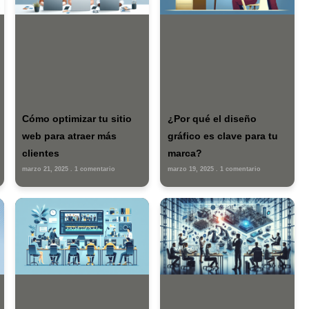
rección de correo electrónico no será publicada.
Los campos
ados con
*
be
e*
Correo
We
electrónico*
arda mi nombre, correo electrónico y web en este navegador para l