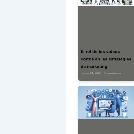
Tu di
marc
Escri
aquí...
Nombr
Gu