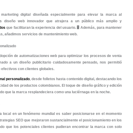
nal, y en este blog les contaremos cómo lo hicimos posibl
egocio que comienza en una esquina puede convertir
 ¡aquí les contamos el secreto! 🍀
e Partida: Una Idea Local
 con una empresa que tenía su sede en un pequeño pob
 Sus productos eran de alta calidad, pero su alcance es
ecimos que «del dicho al hecho hay mucho trecho», y est
tencial, pero le faltaba ese empujón hacia el cielo de opo
 de Marketing: La Magia del Éxito
imer paso fue realizar un análisis exhaustivo del mercad
mos que había una demanda importante a nivel mundial por
o. ¡Había llegado la hora de brillar y no hacerle pe