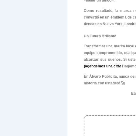
internacio
Creamos u
siguiente
construi
todas las 
Automatiz
Otro eleme
y gestión
establecer
Diseñam
valores cu
de video
añ