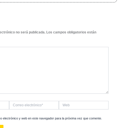
miento y Resultados
de convertir una idea local en un fenómeno mundial es s
. Implementamos
estrategias SEO
que mejoraron sustancial
e búsqueda, haciendo que los potenciales clientes pudie
 tango».
ltado, la marca no solo se expandió a varios mercado
en un emblema de calidad y originalidad. 💡 Hoy, estos prod
 Nueva York, Londres y Tokio. ¡De la tiendita a la súper tien
Brillante
r una marca local en un éxito global no es tarea fácil, per
mprometido, cualquier cosa es posible. Seguimos apoyan
sus sueños. Si ustedes también quieren que su historia 
s una cita!
Hagamos que el mundo conozca su marca. 🌟