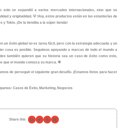
nal!
na estrategia de marketing digital diseñada especial
 nivel. Incorporamos
diseño web
innovador que atraje
mos
módulos avanzados
que facilitaran la experiencia del u
áreas bien aceitaditas, añadimos servicios de
mantenimien
ación y Diseño Personalizado
nto crucial fue la adopción de
automatizaciones web
para 
 logística. Esto, sumado a un
diseño publicitario
cuidado
 puntos de contacto efectivos con clientes globales.
os
material promocional personalizado
, desde folletos hasta
lturales y la autenticidad de los productos colombianos. El
adió chispa, logrando que la marca resplandeciera como u