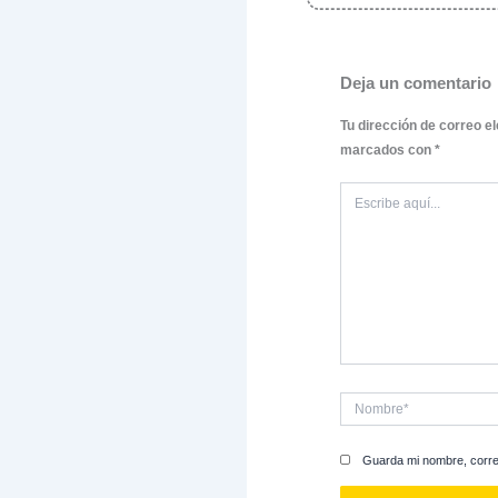
Posiciona
La clave 
adecuado
motores d
«bailar un
Como resu
convirtió 
tiendas en
Un Futuro 
Transforma
equipo co
alcanzar 
¡agendemo